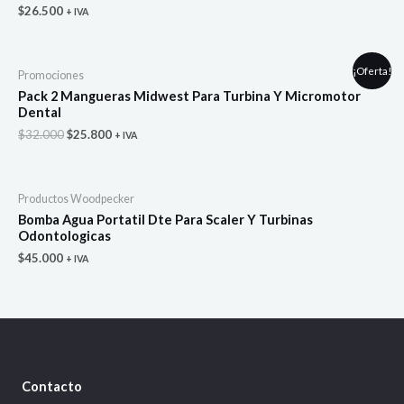
$
26.500
+ IVA
¡Oferta!
Promociones
Pack 2 Mangueras Midwest Para Turbina Y Micromotor
Dental
El
El
$
32.000
$
25.800
+ IVA
precio
precio
original
actual
era:
es:
$32.000.
$25.800.
Productos Woodpecker
Bomba Agua Portatil Dte Para Scaler Y Turbinas
Odontologicas
$
45.000
+ IVA
Contacto