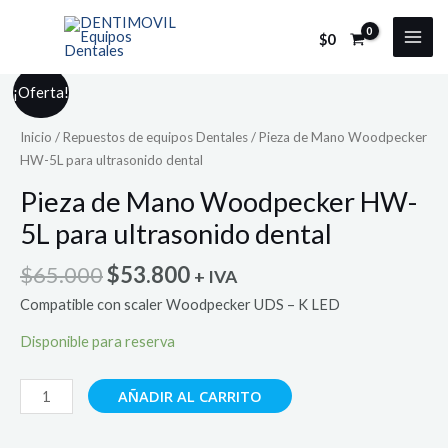
Ir
al
$
0
MAI
contenido
MEN
¡Oferta!
Inicio
/
Repuestos de equipos Dentales
/ Pieza de Mano Woodpecker
HW-5L para ultrasonido dental
Pieza de Mano Woodpecker HW-
5L para ultrasonido dental
El
El
$
65.000
$
53.800
+ IVA
precio
precio
Compatible con scaler Woodpecker UDS – K LED
original
actual
era:
es:
Disponible para reserva
$65.000.
$53.800.
Pieza
AÑADIR AL CARRITO
de
Mano