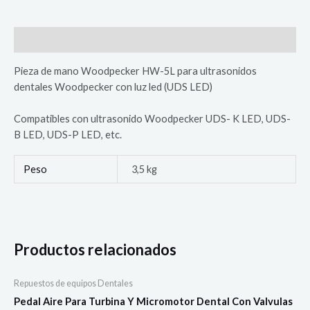
Woodpecker
HW-
5L
Descripción
para
ultrasonido
Pieza de mano Woodpecker HW-5L para ultrasonidos
dental
dentales Woodpecker con luz led (UDS LED)
cantidad
Compatibles con ultrasonido Woodpecker UDS- K LED, UDS-
B LED, UDS-P LED, etc.
Peso
3,5 kg
Productos relacionados
Repuestos de equipos Dentales
Pedal Aire Para Turbina Y Micromotor Dental Con Valvulas