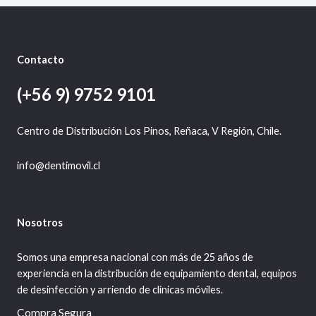
r
r
:
3
e
e
$
.
C
E
c
c
5
0
i
i
8
0
T
R
o
o
.
0
Contacto
o
a
0
.
O
T
r
c
0
i
t
(+56 9) 9752 9101
0
E
A
g
u
.
i
a
N
n
l
Centro de Distribución Los Pinos, Reñaca, V Región, Chile.
a
e
O
l
s
e
:
info@dentimovil.cl
F
r
$
a
5
E
:
3
$
.
R
6
8
Nosotros
5
0
T
.
0
0
.
Somos una empresa nacional con más de 25 años de
A
0
experiencia en la distribución de equipamiento dental, equipos
0
de desinfección y arriendo de clínicas móviles.
.
Compra Segura