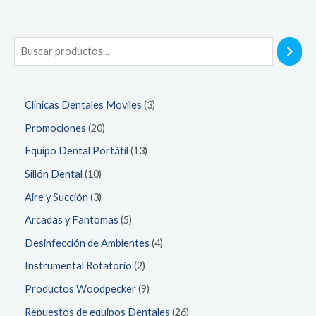
B
u
s
3
Clinicas Dentales Moviles
3
c
p
2
Promociones
20
a
r
0
r
1
Equipo Dental Portátil
13
o
p
3
1
Sillón Dental
10
d
r
p
0
3
Aire y Succión
3
u
o
r
p
p
5
Arcadas y Fantomas
5
c
d
o
r
r
p
4
Desinfección de Ambientes
4
t
u
d
o
o
r
p
2
Instrumental Rotatorio
2
o
c
u
d
d
o
r
p
s
9
Productos Woodpecker
9
t
c
u
u
d
o
r
p
o
2
Repuestos de equipos Dentales
26
t