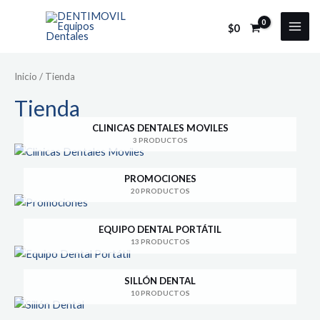
Ir
al
$
0
MAI
contenido
MEN
Inicio
/ Tienda
Tienda
CLINICAS DENTALES MOVILES
3 PRODUCTOS
PROMOCIONES
20 PRODUCTOS
EQUIPO DENTAL PORTÁTIL
13 PRODUCTOS
SILLÓN DENTAL
10 PRODUCTOS