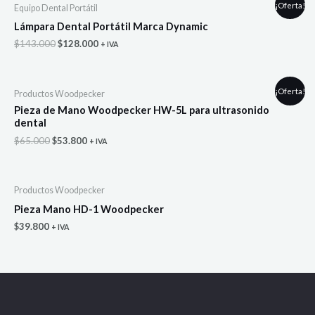
¡Oferta!
Equipo Dental Portátil
Lámpara Dental Portátil Marca Dynamic
El
El
$
143.000
$
128.000
+ IVA
precio
precio
original
actual
era:
es:
$143.000.
$128.000.
¡Oferta!
Productos Woodpecker
Pieza de Mano Woodpecker HW-5L para ultrasonido
dental
El
El
$
65.000
$
53.800
+ IVA
precio
precio
original
actual
era:
es:
$65.000.
$53.800.
Productos Woodpecker
Pieza Mano HD-1 Woodpecker
$
39.800
+ IVA