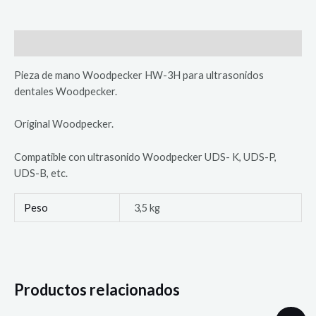
$54.900.
$51.800.
Woodpecker
H
W
Descripción
-
3
Pieza de mano Woodpecker HW-3H para ultrasonidos
H
dentales Woodpecker.
Para
Ultrasonido
Original Woodpecker.
Dental
cantidad
Compatible con ultrasonido Woodpecker UDS- K, UDS-P,
UDS-B, etc.
Peso
3,5 kg
Productos relacionados