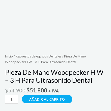
Inicio
/
Repuestos de equipos Dentales
/ Pieza De Mano
Woodpecker H W – 3 H Para Ultrasonido Dental
Pieza De Mano Woodpecker H W
– 3 H Para Ultrasonido Dental
El
El
$
54.900
$
51.800
+ IVA
precio
precio
Pieza
AÑADIR AL CARRITO
original
actual
De
era:
es:
Mano