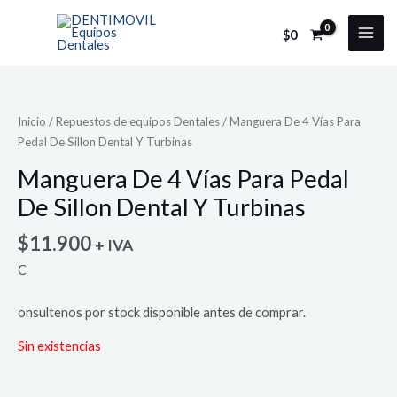
Ir
al
$
0
MAI
contenido
MEN
Inicio
/
Repuestos de equipos Dentales
/ Manguera De 4 Vías Para
Pedal De Sillon Dental Y Turbinas
Manguera De 4 Vías Para Pedal
De Sillon Dental Y Turbinas
$
11.900
+ IVA
C
onsultenos por stock disponible antes de comprar.
Sin existencias