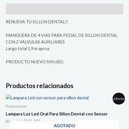
Descripción
RENUEVA TU SILLON DENTAL!!
MANGUERA DE 4 VIAS PARA PEDAL DE SILLON DENTAL
CON 2 VALVULAS AUXILIARES
Largo total 1,9 m aprox.
PRODUCTO NUEVO SIN USO.
Productos relacionados
¡Oferta!
Promociones
Lampara Luz Led Oral Para Sillon Dental con Sensor
El
El
$
145.000
$
125.000
+ IVA
AGOTADO
precio
precio