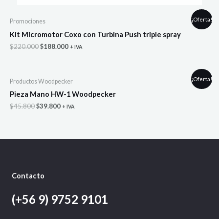
original
actual
era:
es:
$145.000.
$125.000.
¡Oferta!
Promociones
Kit Micromotor Coxo con Turbina Push triple spray
El
El
$
220.000
$
188.000
+ IVA
precio
precio
original
actual
era:
es:
$220.000.
$188.000.
¡Oferta!
Productos Woodpecker
Pieza Mano HW-1 Woodpecker
El
El
$
45.800
$
39.800
+ IVA
precio
precio
original
actual
era:
es:
$45.800.
$39.800.
Contacto
(+56 9) 9752 9101